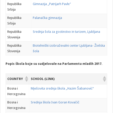
Republika
Gimnazija „Patrijarh Pavle"
Srbija
Republika
Palanačka gimnazija
Srbija
Republika
Srednja šola za gostinstvo in turizem, Ljubljana
Slovenija
Republika
Biotehniški izobraževalni center Ljubljana- Živilska
Slovenija
šola
Popis škola koje su sudjelovale na Parlamentu mladih 2017.
COUNTRY
SCHOOL (LINK)
Bosna i
Mješovita srednja škola „Hazim Šabanović“
Hercegovina
Bosna i
Srednja škola Ivan Goran Kovačič
Hercegovina