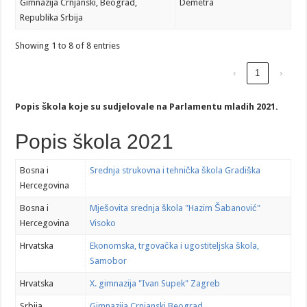
Gimnazija Crnjanski, Beograd,
Demetra
Republika Srbija
Showing 1 to 8 of 8 entries
‹
1
›
Popis škola koje su sudjelovale na Parlamentu mladih 2021.
Popis škola 2021
Bosna i
Srednja strukovna i tehnička škola Gradiška
Hercegovina
Bosna i
Mješovita srednja škola "Hazim Šabanović"
Hercegovina
Visoko
Hrvatska
Ekonomska, trgovačka i ugostiteljska škola,
Samobor
Hrvatska
X. gimnazija "Ivan Supek" Zagreb
Srbija
Gimnazija Crnjanski Beograd