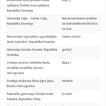
Biotehniški izobraževalni center
Konc 2
Ljubljana Živilska šola Ljubljana,
Republika Slovenija
Gimnazija Celje – Center Celje,
Naravovarstvene ureditve
Republika Slovenija
ob hidroelektrarni Brežice
na Savi
Ekonomska, trgovačka i ugostiteljska
Zeleni otočići
škola Samobor, Republika Hrvatska
Gimnazija Sesvete Sesvete, Republika
gerVu2
Hrvatska
Srednja stručna i tehnička škola
Ekipa 1
Gradiška Gradiška, Bosna i
Hercegovina
Srednja strukovna škola Jajce Jajce,
Akvatim
Bosna i Hercegovina
Palanačka gimnazija Smederevska
EcoGim
Palanka, Republika Srbija