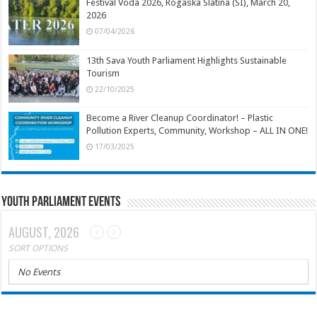
Festival Voda 2026, Rogaška Slatina (SI), March 20,
2026
07/04/2026
13th Sava Youth Parliament Highlights Sustainable
Tourism
22/10/2025
Become a River Cleanup Coordinator! – Plastic
Pollution Experts, Community, Workshop – ALL IN ONE!
17/03/2025
Youth Parliament Events
AUGUST, 2026
SORT OPTIONS
No Events