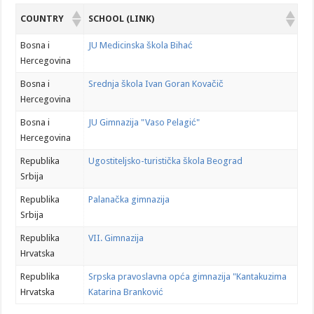
COUNTRY
SCHOOL (LINK)
Bosna i
JU Medicinska škola Bihać
Hercegovina
Bosna i
Srednja škola Ivan Goran Kovačič
Hercegovina
Bosna i
JU Gimnazija "Vaso Pelagić"
Hercegovina
Republika
Ugostiteljsko-turistička škola Beograd
Srbija
Republika
Palanačka gimnazija
Srbija
Republika
VII. Gimnazija
Hrvatska
Republika
Srpska pravoslavna opća gimnazija "Kantakuzima
Hrvatska
Katarina Branković